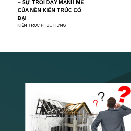
– SỰ TRỖI DẬY MẠNH MẼ
CỦA NỀN KIẾN TRÚC CỔ
ĐẠI
KIẾN TRÚC PHỤC HƯNG