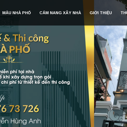
MẪU NHÀ PHỐ
CẨM NANG XÂY NHÀ
GIỚI THIỆU
TH