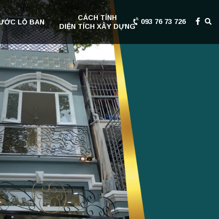
CÁCH TÍNH
093 76 73 726
ƯỚC LỖ BAN
DIỆN TÍCH XÂY DỰNG