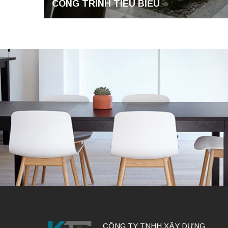
CÔNG TRÌNH TIÊU BIỂU
CÔNG TY TNHH XÂY DỰNG