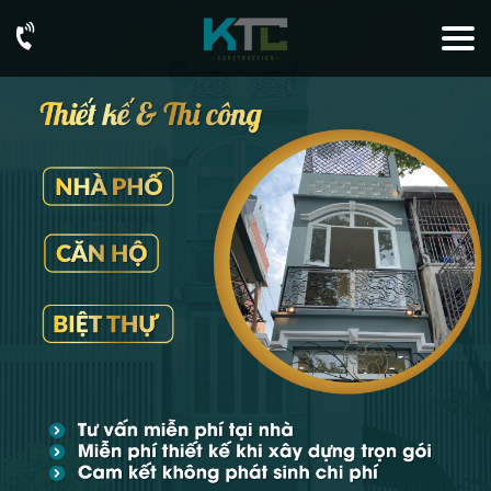
093
76
73
726