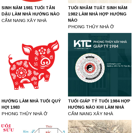
SINH NĂM 1981 TUỔI TÂN
TUỔI NHÂM TUẤT SINH NĂM
DẬU LÀM NHÀ HƯỚNG NÀO
1982 LÀM NHÀ HỢP HƯỚNG
CẨM NANG XÂY NHÀ
NÀO
PHONG THỦY NHÀ Ở
HƯỚNG LÀM NHÀ TUỔI QUÝ
TUỔI GIÁP TÝ TUỔI 1984 HỢP
HỢI 1983
HƯỚNG NÀO KHI LÀM NHÀ
PHONG THỦY NHÀ Ở
CẨM NANG XÂY NHÀ