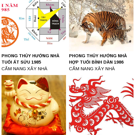
PHONG THỦY HƯỚNG NHÀ
PHONG THỦY HƯỚNG NHÀ
TUỔI ẤT SỬU 1985
HỢP TUỔI BÍNH DẦN 1986
CẨM NANG XÂY NHÀ
CẨM NANG XÂY NHÀ