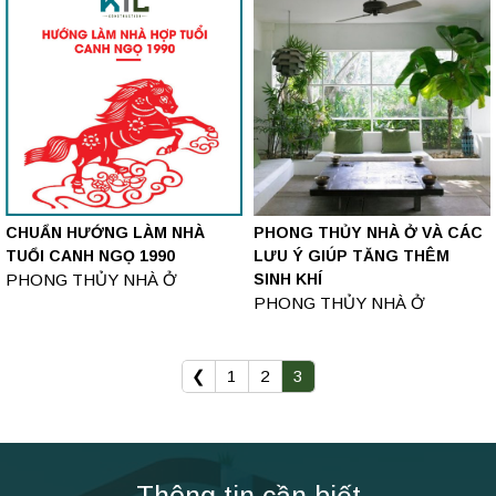
CHUẨN HƯỚNG LÀM NHÀ
PHONG THỦY NHÀ Ở VÀ CÁC
TUỔI CANH NGỌ 1990
LƯU Ý GIÚP TĂNG THÊM
PHONG THỦY NHÀ Ở
SINH KHÍ
PHONG THỦY NHÀ Ở
❮
1
2
3
Thông tin cần biết