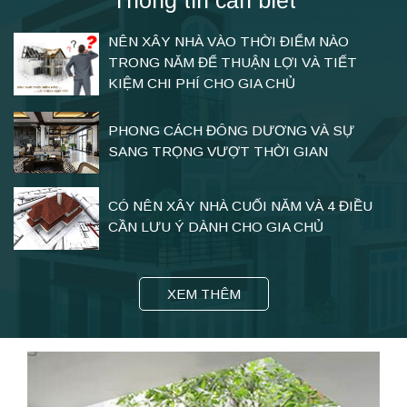
NÊN XÂY NHÀ VÀO THỜI ĐIỂM NÀO
TRONG NĂM ĐỂ THUẬN LỢI VÀ TIẾT
KIỆM CHI PHÍ CHO GIA CHỦ
PHONG CÁCH ĐÔNG DƯƠNG VÀ SỰ
SANG TRỌNG VƯỢT THỜI GIAN
CÓ NÊN XÂY NHÀ CUỐI NĂM VÀ 4 ĐIỀU
CẦN LƯU Ý DÀNH CHO GIA CHỦ
XEM THÊM