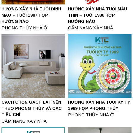
HƯỚNG XÂY NHÀ TUỔI ĐINH
HƯỚNG XÂY NHÀ TUỔI MẬU
MÃO – TUỔI 1987 HỢP
THÌN – TUỔI 1988 HỢP
HƯỚNG NÀO
HƯỚNG NÀO
PHONG THỦY NHÀ Ở
CẨM NANG XÂY NHÀ
CÁCH CHỌN GẠCH LÁT NỀN
HƯỚNG XÂY NHÀ TUỔI KỶ TỴ
THEO PHONG THỦY VÀ CÁC
1989 HỢP PHONG THỦY
TIÊU CHÍ
PHONG THỦY NHÀ Ở
CẨM NANG XÂY NHÀ