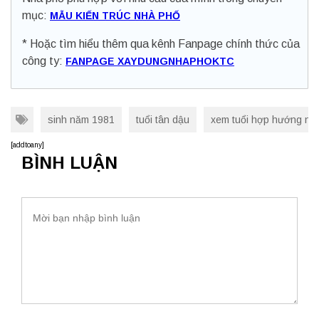
mục:
MẪU KIẾN TRÚC NHÀ PHỐ
* Hoặc tìm hiểu thêm qua kênh Fanpage chính thức của
công ty:
FANPAGE XAYDUNGNHAPHOKTC
sinh năm 1981
tuổi tân dậu
xem tuổi hợp hướng nh
[addtoany]
BÌNH LUẬN