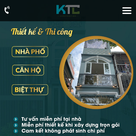
093
76
73
726