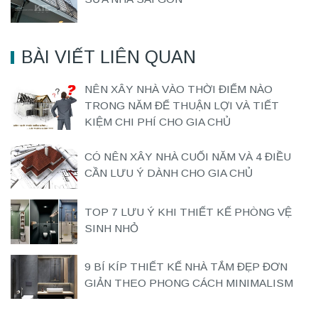
SỬA NHÀ SÀI GÒN
BÀI VIẾT LIÊN QUAN
NÊN XÂY NHÀ VÀO THỜI ĐIỂM NÀO
TRONG NĂM ĐỂ THUẬN LỢI VÀ TIẾT
KIỆM CHI PHÍ CHO GIA CHỦ
CÓ NÊN XÂY NHÀ CUỐI NĂM VÀ 4 ĐIỀU
CẦN LƯU Ý DÀNH CHO GIA CHỦ
TOP 7 LƯU Ý KHI THIẾT KẾ PHÒNG VỆ
SINH NHỎ
9 BÍ KÍP THIẾT KẾ NHÀ TẮM ĐẸP ĐƠN
GIẢN THEO PHONG CÁCH MINIMALISM