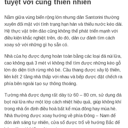
tuyệt vời cùng thiên nhiên
Nằm giữa vùng biển rộng lớn nhưng dân Santorini thường
xuyên đối mặt với tình trạng hạn hán và thiếu nước kéo dài.
Hệ thực vật trên đảo cũng không thể phát triển mạnh với
điều kiện khắc nghiệt trên, do đó, dân cư đành tìm cách
xoay sở với những gì họ sẵn có.
Nhà của họ được dựng hoàn toàn bằng các loại đá núi lửa,
cao không quá 3 mét vì không thể tìm được những kèo gỗ
lớn do diện tích rừng nhỏ bé. Cầu thang được xây lộ thiên,
liên kết 2 tầng nhà thấp với nhau và bếp được đặt chếch ra
phía bên ngoài tạo sự thông thoáng.
Tường nhà được dựng rất dày từ 60 – 80 cm, sử dụng đá
bọt núi lửa như một lớp cách nhiệt hiệu quả, giúp không khí
trong nhà ổn định điều hoà bất kể mùa đông hay mùa hè.
Nhà thường được xoay hướng về phía Đông – Nam để
đón ánh sáng tự nhiên, cửa sổ được trổ về hướng Bắc để