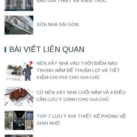
BÁO GIÁ THIẾT KẾ KIẾN TRÚC
SỬA NHÀ SÀI GÒN
BÀI VIẾT LIÊN QUAN
NÊN XÂY NHÀ VÀO THỜI ĐIỂM NÀO
TRONG NĂM ĐỂ THUẬN LỢI VÀ TIẾT
KIỆM CHI PHÍ CHO GIA CHỦ
CÓ NÊN XÂY NHÀ CUỐI NĂM VÀ 4 ĐIỀU
CẦN LƯU Ý DÀNH CHO GIA CHỦ
TOP 7 LƯU Ý KHI THIẾT KẾ PHÒNG VỆ
SINH NHỎ