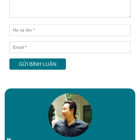
GỬI BÌNH LUẬN