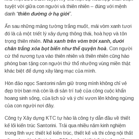
tuyệt vời giữa con người và thiên nhiên – đúng với mệnh
danh
“
thiên đường ở hạ giới
”.
Ẩn sau những mảng tường trắng muốt, mái vòm xanh tươi
đó là cả một triết lý xây dựng thông thái, hoà hợp và tôn
trọng thiên nhiên.
Nhà xanh trên vòm trời xanh, dưới
chân trắng xóa bọt biển như thể quyện hoà
. Con người
cứ thế nương tựa vào thiên nhiên và thiên nhiên cũng hào
phóng ban tặng con người thứ thổ nhưỡng vùng miền thật
khác biệt để dựng xây làng mạc của mình.
Hòn đảo ngọc Santorini nắm giữ trong mình không chỉ vẻ
đẹp trời ban mà còn là di sản trí tuệ của công cuộc khẩn
hoang sinh sống, của lịch sử và ý chí vươn lên không ngừng
của con người nơi đây.
Công ty Xây dựng KTC tự hào là công ty dẫn đầu về thiết
kế lối kiến trúc Santorini. Trải qua nhiều năm kinh nghiệm
trong lĩnh vực thiết kế kiến trúc, thiết kế và thi công nội thất