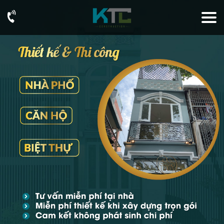
093
76
73
726