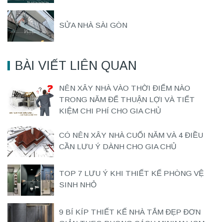
SỬA NHÀ SÀI GÒN
BÀI VIẾT LIÊN QUAN
NÊN XÂY NHÀ VÀO THỜI ĐIỂM NÀO
TRONG NĂM ĐỂ THUẬN LỢI VÀ TIẾT
KIỆM CHI PHÍ CHO GIA CHỦ
CÓ NÊN XÂY NHÀ CUỐI NĂM VÀ 4 ĐIỀU
CẦN LƯU Ý DÀNH CHO GIA CHỦ
TOP 7 LƯU Ý KHI THIẾT KẾ PHÒNG VỆ
SINH NHỎ
9 BÍ KÍP THIẾT KẾ NHÀ TẮM ĐẸP ĐƠN