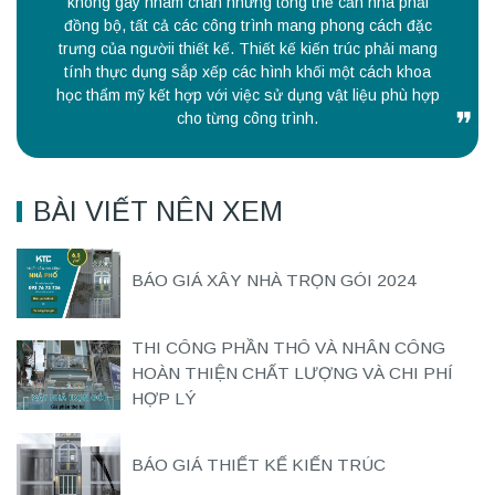
không gây nhàm chán nhưng tổng thể căn nhà phải
đồng bộ, tất cả các công trình mang phong cách đặc
trưng của ngườii thiết kế. Thiết kế kiến trúc phải mang
tính thực dụng sắp xếp các hình khối một cách khoa
học thẩm mỹ kết hợp với việc sử dụng vật liệu phù hợp
cho từng công trình.
BÀI VIẾT NÊN XEM
BÁO GIÁ XÂY NHÀ TRỌN GÓI 2024
THI CÔNG PHẦN THÔ VÀ NHÂN CÔNG
HOÀN THIỆN CHẤT LƯỢNG VÀ CHI PHÍ
HỢP LÝ
BÁO GIÁ THIẾT KẾ KIẾN TRÚC