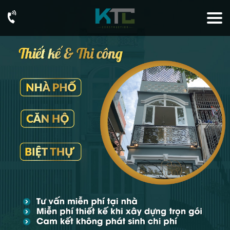
093
76
73
726