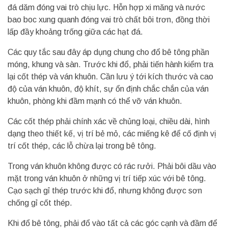
đá dăm đóng vai trò chịu lực. Hỗn hợp xi măng và nước
bao boc xung quanh đóng vai trò chất bôi trơn, đồng thời
lấp đầy khoảng trống giữa các hạt đá.
Các quy tắc sau đây áp dụng chung cho đổ bê tông phần
móng, khung và sàn. Trước khi đổ, phải tiến hành kiểm tra
lại cốt thép và ván khuôn. Cần lưu ý tới kích thước và cao
độ của ván khuôn, độ khít, sự ổn định chắc chắn của ván
khuôn, phòng khi đầm mạnh có thể vỡ ván khuôn.
Các cốt thép phải chính xác về chủng loại, chiều dài, hình
dạng theo thiết kế, vị trí bẻ mỏ, các miếng kê để cố định vị
trí cốt thép, các lỗ chừa lại trong bê tông.
Trong ván khuôn không được có rác rưởi. Phải bôi dầu vào
mặt trong ván khuôn ở những vị trí tiếp xúc với bê tông.
Cạo sạch gỉ thép trước khi đổ, nhưng không được sơn
chống gỉ cốt thép.
Khi đổ bê tông, phải đổ vào tất cả các góc cạnh và đầm để