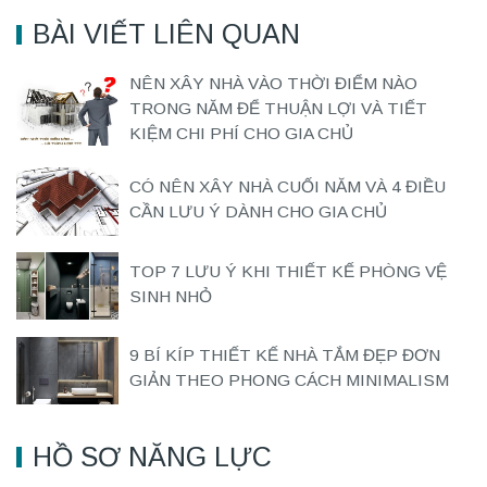
BÀI VIẾT LIÊN QUAN
NÊN XÂY NHÀ VÀO THỜI ĐIỂM NÀO
TRONG NĂM ĐỂ THUẬN LỢI VÀ TIẾT
KIỆM CHI PHÍ CHO GIA CHỦ
CÓ NÊN XÂY NHÀ CUỐI NĂM VÀ 4 ĐIỀU
CẦN LƯU Ý DÀNH CHO GIA CHỦ
TOP 7 LƯU Ý KHI THIẾT KẾ PHÒNG VỆ
SINH NHỎ
9 BÍ KÍP THIẾT KẾ NHÀ TẮM ĐẸP ĐƠN
GIẢN THEO PHONG CÁCH MINIMALISM
HỒ SƠ NĂNG LỰC