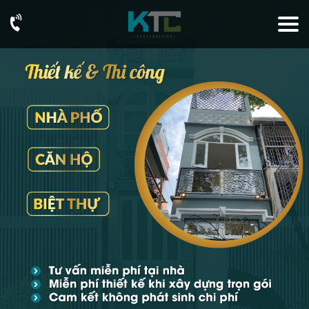
093
76
73
726