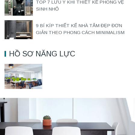
TOP 7 LƯU Ý KHI THIẾT KẾ PHÒNG VỆ
SINH NHỎ
9 BÍ KÍP THIẾT KẾ NHÀ TẮM ĐẸP ĐƠN
GIẢN THEO PHONG CÁCH MINIMALISM
HỒ SƠ NĂNG LỰC