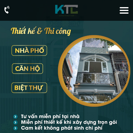
093
76
73
726