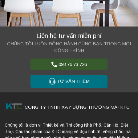
Liên hệ tư vấn miễn phí
CHÚNG TÔI LUÔN ĐỒNG HÀNH CÙNG BẠN TRONG MỌI
CÔNG TRÌNH
093 76 73 726
TƯ VẤN THÊM
CÔNG TY TNHH XÂY DỰNG THƯƠNG MẠI KTC
Chúng tôi là đơn vị Thiết kế và Thi công Nhà Phố, Căn Hộ, Biệt
Thự. Các tác phẩm của KTC mang vẻ đẹp tinh tế, vững chắc, hài